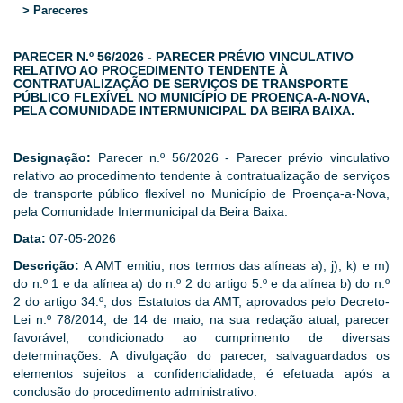
> Pareceres
PARECER N.º 56/2026 - PARECER PRÉVIO VINCULATIVO
RELATIVO AO PROCEDIMENTO TENDENTE À
CONTRATUALIZAÇÃO DE SERVIÇOS DE TRANSPORTE
PÚBLICO FLEXÍVEL NO MUNICÍPIO DE PROENÇA-A-NOVA,
PELA COMUNIDADE INTERMUNICIPAL DA BEIRA BAIXA.
Designação:
Parecer n.º 56/2026 - Parecer prévio vinculativo
relativo ao procedimento tendente à contratualização de serviços
de transporte público flexível no Município de Proença-a-Nova,
pela Comunidade Intermunicipal da Beira Baixa.
Data:
07-05-2026
Descrição:
A AMT emitiu, nos termos das alíneas a), j), k) e m)
do n.º 1 e da alínea a) do n.º 2 do artigo 5.º e da alínea b) do n.º
2 do artigo 34.º, dos Estatutos da AMT, aprovados pelo Decreto-
Lei n.º 78/2014, de 14 de maio, na sua redação atual, parecer
favorável, condicionado ao cumprimento de diversas
determinações. A divulgação do parecer, salvaguardados os
elementos sujeitos a confidencialidade, é efetuada após a
conclusão do procedimento administrativo.