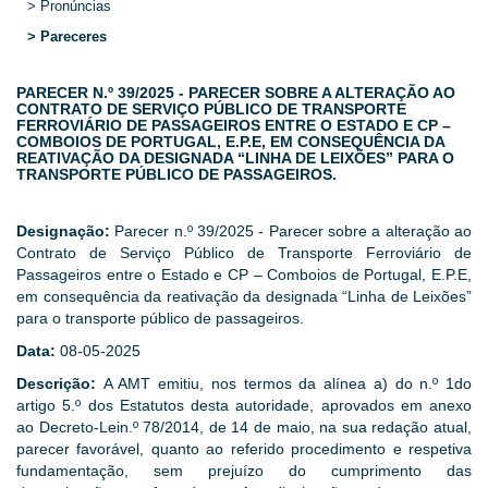
> Pronúncias
> Pareceres
PARECER N.º 39/2025 - PARECER SOBRE A ALTERAÇÃO AO
CONTRATO DE SERVIÇO PÚBLICO DE TRANSPORTE
FERROVIÁRIO DE PASSAGEIROS ENTRE O ESTADO E CP –
COMBOIOS DE PORTUGAL, E.P.E, EM CONSEQUÊNCIA DA
REATIVAÇÃO DA DESIGNADA “LINHA DE LEIXÕES” PARA O
TRANSPORTE PÚBLICO DE PASSAGEIROS.
Designação:
Parecer n.º 39/2025 - Parecer sobre a alteração ao
Contrato de Serviço Público de Transporte Ferroviário de
Passageiros entre o Estado e CP – Comboios de Portugal, E.P.E,
em consequência da reativação da designada “Linha de Leixões”
para o transporte público de passageiros.
Data:
08-05-2025
Descrição:
A AMT emitiu, nos termos da alínea a) do n.º 1do
artigo 5.º dos Estatutos desta autoridade, aprovados em anexo
ao Decreto-Lein.º 78/2014, de 14 de maio, na sua redação atual,
parecer favorável, quanto ao referido procedimento e respetiva
fundamentação, sem prejuízo do cumprimento das