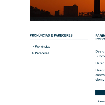
PRONÚNCIAS E PARECERES
PARE
RODO
> Pronúncias
Desi
> Pareceres
Subcon
Data:
Descr
contra
elemen
Parec