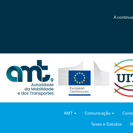
Saltar
para
o
A continu
conteúdo
principal
AMT
Comunicação
Consu
Teses e Estudos
R