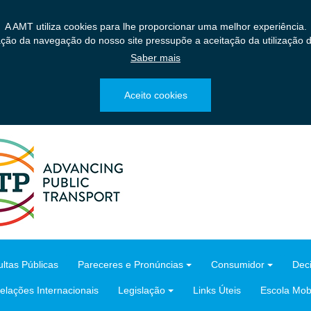
A AMT utiliza cookies para lhe proporcionar uma melhor experiência.
ação da navegação do nosso site pressupõe a aceitação da utilização d
Saber mais
Aceito cookies
ltas Públicas
Pareceres e Pronúncias
Consumidor
Dec
elações Internacionais
Legislação
Links Úteis
Escola Mobi