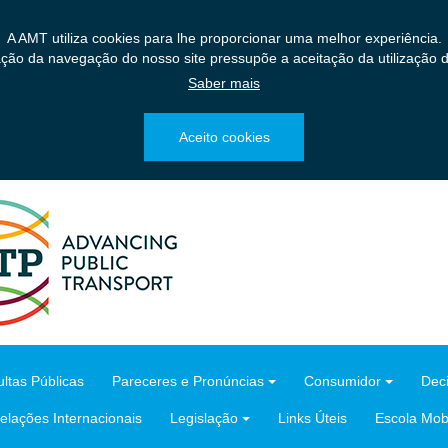
A AMT utiliza cookies para lhe proporcionar uma melhor experiência.
ação da navegação do nosso site pressupõe a aceitação da utilização d
Saber mais
Aceito cookies
ltas Públicas
Pareceres e Pronúncias
Consumidor
Dec
elações Internacionais
Legislação
Links Úteis
Escola Mobi