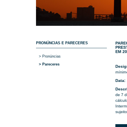
PRONÚNCIAS E PARECERES
PARE
PRES
EM 20
> Pronúncias
> Pareceres
Desi
mínim
Data:
Descr
de 7 d
cálcu
Interm
sujeit