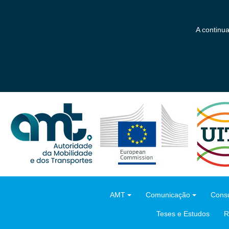
Saltar
para
o
A continu
conteúdo
principal
AMT
Comunicação
Consu
Teses e Estudos
R