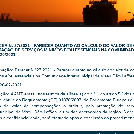
CER N.º27/2021 - PARECER QUANTO AO CÁLCULO DO VALOR DE
TAÇÃO DE SERVIÇOS MÍNIMOS E/OU ESSENCIAIS NA COMUNIDAD
20/2021
gnação:
Parecer N.º27/2021 - Parecer quanto ao cálculo do valor de c
os e/ou essenciais na Comunidade Intermunicipal de Viseu Dão-Lafõ
26-02-2021
ição:
A AMT emitiu, nos termos da alínea a) do n.º 1 do artigo 5.º dos 
e abril e do Regulamento (CE) 01370/2007, do Parlamento Europeu e 
lo do valor de compensações a atribuir, pela prestação de se
unicipal de Viseu Dão-Lafões, a um dos operadores da região. A di
os a confidencialidade, será efetuada após a conclusão do procediment