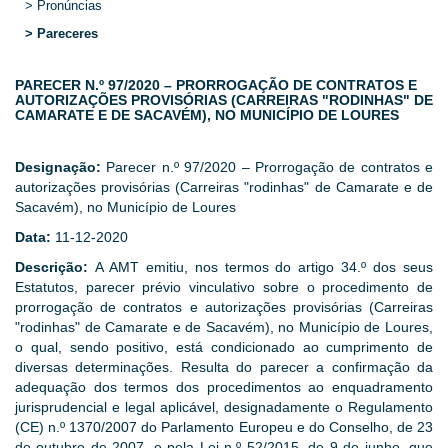
> Pronúncias
> Pareceres
PARECER N.º 97/2020 – PRORROGAÇÃO DE CONTRATOS E
AUTORIZAÇÕES PROVISÓRIAS (CARREIRAS "RODINHAS" DE
CAMARATE E DE SACAVÉM), NO MUNICÍPIO DE LOURES
Designação:
Parecer n.º 97/2020 – Prorrogação de contratos e
autorizações provisórias (Carreiras "rodinhas" de Camarate e de
Sacavém), no Município de Loures
Data:
11-12-2020
Descrição:
A AMT emitiu, nos termos do artigo 34.º dos seus
Estatutos, parecer prévio vinculativo sobre o procedimento de
prorrogação de contratos e autorizações provisórias (Carreiras
"rodinhas" de Camarate e de Sacavém), no Município de Loures,
o qual, sendo positivo, está condicionado ao cumprimento de
diversas determinações. Resulta do parecer a confirmação da
adequação dos termos dos procedimentos ao enquadramento
jurisprudencial e legal aplicável, designadamente o Regulamento
(CE) n.º 1370/2007 do Parlamento Europeu e do Conselho, de 23
de outubro de 2007, e pela Lei n.º 52/2015, de 9 de junho, que