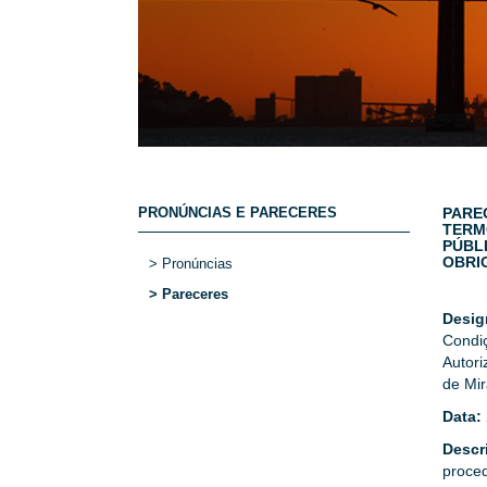
PRONÚNCIAS E PARECERES
PARE
TERM
PÚBL
OBRI
> Pronúncias
> Pareceres
Desi
Condi
Autori
de Mi
Data:
Descr
proce