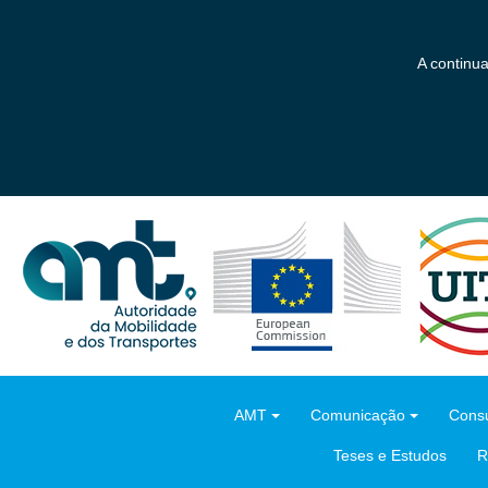
Saltar
para
o
A continu
conteúdo
principal
AMT
Comunicação
Consu
Teses e Estudos
R