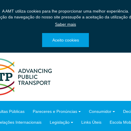
A AMT utiliza cookies para lhe proporcionar uma melhor experiência.
ação da navegação do nosso site pressupõe a aceitação da utilização d
Saber mais
Aceito cookies
ltas Públicas
Pareceres e Pronúncias
Consumidor
Dec
elações Internacionais
Legislação
Links Úteis
Escola Mobi