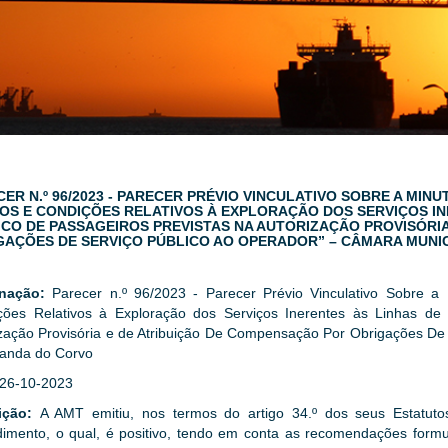
CER N.º 96/2023 - PARECER PRÉVIO VINCULATIVO SOBRE A MI
OS E CONDIÇÕES RELATIVOS À EXPLORAÇÃO DOS SERVIÇOS IN
ICO DE PASSAGEIROS PREVISTAS NA AUTORIZAÇÃO PROVISÓRI
GAÇÕES DE SERVIÇO PÚBLICO AO OPERADOR” – CÂMARA MUNI
gnação:
Parecer n.º 96/2023 - Parecer Prévio Vinculativo Sobre 
ções Relativos à Exploração dos Serviços Inerentes às Linhas de 
zação Provisória e de Atribuição De Compensação Por Obrigações De
randa do Corvo
26-10-2023
ição:
A AMT emitiu, nos termos do artigo 34.º dos seus Estatutos
dimento, o qual, é positivo, tendo em conta as recomendações formu