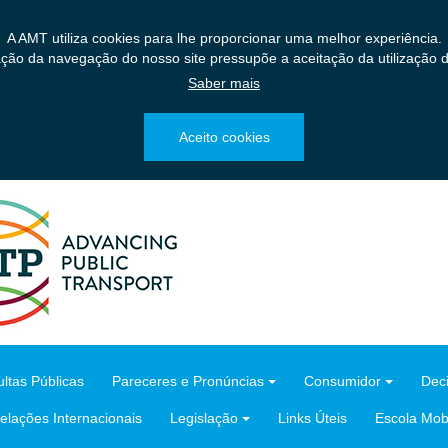
A AMT utiliza cookies para lhe proporcionar uma melhor experiência.
ação da navegação do nosso site pressupõe a aceitação da utilização d
Saber mais
Aceito cookies
ltas Públicas
Pareceres e Pronúncias
Consumidor
Dec
elações Internacionais
Legislação
Links Úteis
Escola Mobi