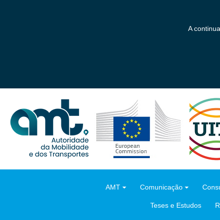
Saltar
para
o
A continu
conteúdo
principal
AMT
Comunicação
Consu
Teses e Estudos
R