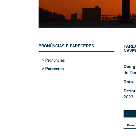
PRONÚNCIAS E PARECERES
PAREC
NAVE
> Pronúncias
Desi
> Pareceres
do Do
Data:
Descr
2023
Parec