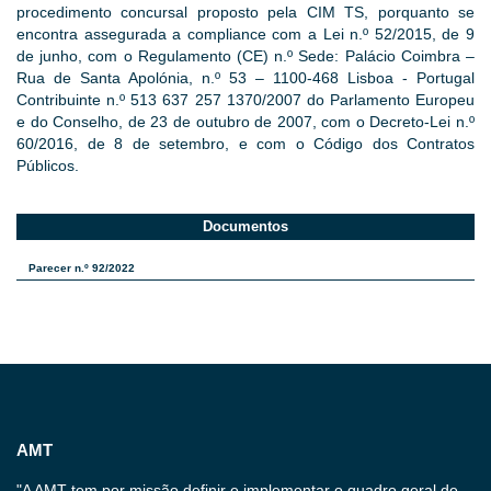
procedimento concursal proposto pela CIM TS, porquanto se
encontra assegurada a compliance com a Lei n.º 52/2015, de 9
de junho, com o Regulamento (CE) n.º Sede: Palácio Coimbra –
Rua de Santa Apolónia, n.º 53 – 1100-468 Lisboa - Portugal
Contribuinte n.º 513 637 257 1370/2007 do Parlamento Europeu
e do Conselho, de 23 de outubro de 2007, com o Decreto-Lei n.º
60/2016, de 8 de setembro, e com o Código dos Contratos
Públicos.
Documentos
Parecer n.º 92/2022
AMT
"A AMT tem por missão definir e implementar o quadro geral de