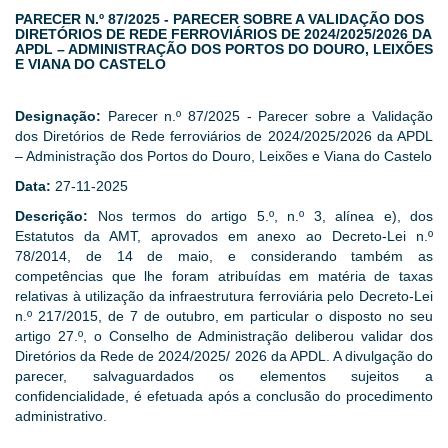
PARECER N.º 87/2025 - PARECER SOBRE A VALIDAÇÃO DOS
DIRETÓRIOS DE REDE FERROVIÁRIOS DE 2024/2025/2026 DA
APDL – ADMINISTRAÇÃO DOS PORTOS DO DOURO, LEIXÕES
E VIANA DO CASTELO
Designação:
Parecer n.º 87/2025 - Parecer sobre a Validação
dos Diretórios de Rede ferroviários de 2024/2025/2026 da APDL
– Administração dos Portos do Douro, Leixões e Viana do Castelo
Data:
27-11-2025
Descrição:
Nos termos do artigo 5.º, n.º 3, alínea e), dos
Estatutos da AMT, aprovados em anexo ao Decreto-Lei n.º
78/2014, de 14 de maio, e considerando também as
competências que lhe foram atribuídas em matéria de taxas
relativas à utilização da infraestrutura ferroviária pelo Decreto-Lei
n.º 217/2015, de 7 de outubro, em particular o disposto no seu
artigo 27.º, o Conselho de Administração deliberou validar dos
Diretórios da Rede de 2024/2025/ 2026 da APDL. A divulgação do
parecer, salvaguardados os elementos sujeitos a
confidencialidade, é efetuada após a conclusão do procedimento
administrativo.