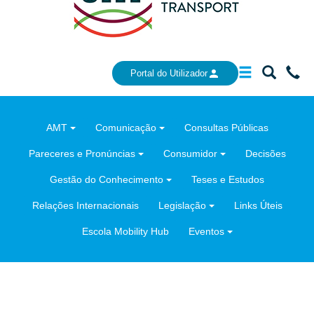
Mostrar/Ocu
Mostrar/
Ir
Portal do Utilizador
a
a
para
barra
barra
a
AMT
Comunicação
Consultas Públicas
de
de
área
navegação
pesquis
de
Pareceres e Pronúncias
Consumidor
Decisões
cont
Gestão do Conhecimento
Teses e Estudos
Relações Internacionais
Legislação
Links Úteis
Escola Mobility Hub
Eventos