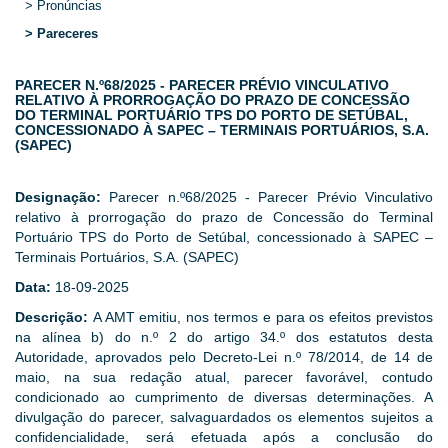
> Pronúncias
> Pareceres
PARECER N.º68/2025 - PARECER PRÉVIO VINCULATIVO
RELATIVO À PRORROGAÇÃO DO PRAZO DE CONCESSÃO
DO TERMINAL PORTUÁRIO TPS DO PORTO DE SETÚBAL,
CONCESSIONADO À SAPEC – TERMINAIS PORTUÁRIOS, S.A.
(SAPEC)
Designação:
Parecer n.º68/2025 - Parecer Prévio Vinculativo
relativo à prorrogação do prazo de Concessão do Terminal
Portuário TPS do Porto de Setúbal, concessionado à SAPEC –
Terminais Portuários, S.A. (SAPEC)
Data:
18-09-2025
Descrição:
A AMT emitiu, nos termos e para os efeitos previstos
na alínea b) do n.º 2 do artigo 34.º dos estatutos desta
Autoridade, aprovados pelo Decreto-Lei n.º 78/2014, de 14 de
maio, na sua redação atual, parecer favorável, contudo
condicionado ao cumprimento de diversas determinações. A
divulgação do parecer, salvaguardados os elementos sujeitos a
confidencialidade, será efetuada após a conclusão do