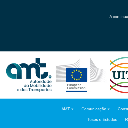
Saltar
para
o
A continu
conteúdo
principal
AMT
Comunicação
Consu
Teses e Estudos
R