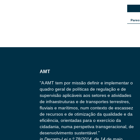
Parece
AMT
"A AMT tem por missão definir e implementar o
quadro geral de políticas de regulação e de
supervisão aplicáveis aos setores e atividades
de infraestruturas e de transportes terrestres,
fluviais e marítimos, num contexto de escassez
de recursos e de otimização da qualidade e da
eficiência, orientadas para o exercício da
cidadania, numa perspetiva transgeracional, de
desenvolvimento sustentável."
in Decreto-Lei n.º 78/2014, de 14 de maio