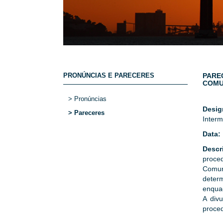
PRONÚNCIAS E PARECERES
PARE
COMU
> Pronúncias
Desi
> Pareceres
Interm
Data:
Descr
proce
Comun
deter
enquad
A div
proced