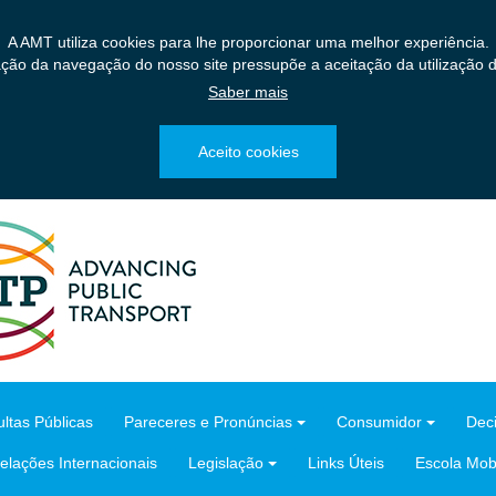
A AMT utiliza cookies para lhe proporcionar uma melhor experiência.
ação da navegação do nosso site pressupõe a aceitação da utilização d
Saber mais
Aceito cookies
ltas Públicas
Pareceres e Pronúncias
Consumidor
Dec
elações Internacionais
Legislação
Links Úteis
Escola Mobi