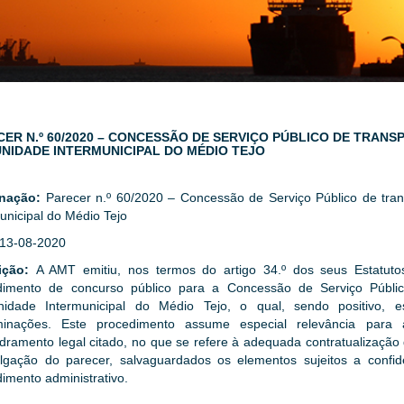
CER N.º 60/2020 – CONCESSÃO DE SERVIÇO PÚBLICO DE TRAN
NIDADE INTERMUNICIPAL DO MÉDIO TEJO
gnação:
Parecer n.º 60/2020 – Concessão de Serviço Público de tra
unicipal do Médio Tejo
13-08-2020
ição:
A AMT emitiu, nos termos do artigo 34.º dos seus Estatutos
dimento de concurso público para a Concessão de Serviço Públic
idade Intermunicipal do Médio Tejo, o qual, sendo positivo, 
minações. Este procedimento assume especial relevância para 
ramento legal citado, no que se refere à adequada contratualização 
ulgação do parecer, salvaguardados os elementos sujeitos a confid
imento administrativo.