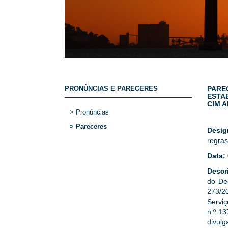
PRONÚNCIAS E PARECERES
PARE
ESTA
CIM 
> Pronúncias
> Pareceres
Desi
regras
Data:
Descr
do De
273/2
Serviç
n.º 13
divulg