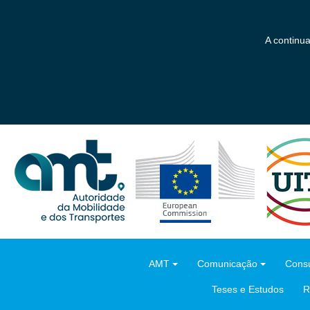
Saltar
para
o
A continu
conteúdo
principal
AMT
Comunicação
Consu
Teses e Estudos
R