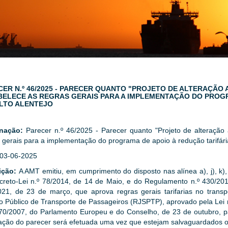
CER N.º 46/2025 - PARECER QUANTO "PROJETO DE ALTERAÇÃO
BELECE AS REGRAS GERAIS PARA A IMPLEMENTAÇÃO DO PROGR
ALTO ALENTEJO
gnação:
Parecer n.º 46/2025 - Parecer quanto "Projeto de alteração
 gerais para a implementação do programa de apoio à redução tarifári
03-06-2025
ição:
A AMT emitiu, em cumprimento do disposto nas alínea a), j), k), 
creto-Lei n.º 78/2014, de 14 de Maio, e do Regulamento n.º 430/201
021, de 23 de março, que aprova regras gerais tarifarias no transp
o Público de Transporte de Passageiros (RJSPTP), aprovado pela Lei 
70/2007, do Parlamento Europeu e do Conselho, de 23 de outubro, par
ação do parecer será efetuada uma vez que estejam salvaguardados os