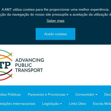
A AMT utiliza cookies para lhe proporcionar uma melhor experiência.
ação da navegação do nosso site pressupõe a aceitação da utilização d
Saber mais
Aceito cookies
ltas Públicas
Pareceres e Pronúncias
Consumidor
Dec
elações Internacionais
Legislação
Links Úteis
Escola Mobi