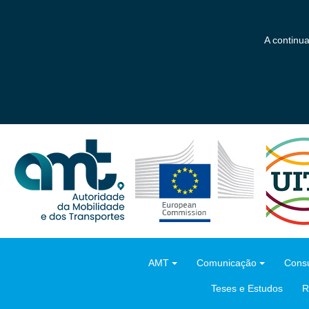
Saltar
para
o
A continu
conteúdo
principal
AMT
Comunicação
Consu
Teses e Estudos
R