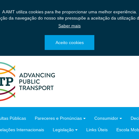
A AMT utiliza cookies para lhe proporcionar uma melhor experiência.
ação da navegação do nosso site pressupõe a aceitação da utilização d
Saber mais
Aceito cookies
ltas Públicas
Pareceres e Pronúncias
Consumidor
Dec
elações Internacionais
Legislação
Links Úteis
Escola Mobi