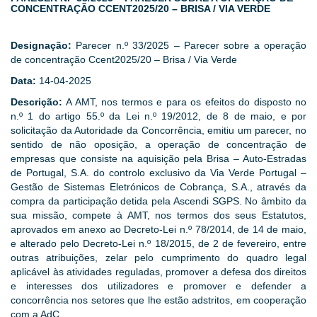
CONCENTRAÇÃO CCENT2025/20 – BRISA / VIA VERDE
Designação:
Parecer n.º 33/2025 – Parecer sobre a operação
de concentração Ccent2025/20 – Brisa / Via Verde
Data:
14-04-2025
Descrição:
A AMT, nos termos e para os efeitos do disposto no
n.º 1 do artigo 55.º da Lei n.º 19/2012, de 8 de maio, e por
solicitação da Autoridade da Concorrência, emitiu um parecer, no
sentido de não oposição, a operação de concentração de
empresas que consiste na aquisição pela Brisa – Auto-Estradas
de Portugal, S.A. do controlo exclusivo da Via Verde Portugal –
Gestão de Sistemas Eletrónicos de Cobrança, S.A., através da
compra da participação detida pela Ascendi SGPS. No âmbito da
sua missão, compete à AMT, nos termos dos seus Estatutos,
aprovados em anexo ao Decreto-Lei n.º 78/2014, de 14 de maio,
e alterado pelo Decreto-Lei n.º 18/2015, de 2 de fevereiro, entre
outras atribuições, zelar pelo cumprimento do quadro legal
aplicável às atividades reguladas, promover a defesa dos direitos
e interesses dos utilizadores e promover e defender a
concorrência nos setores que lhe estão adstritos, em cooperação
com a AdC.