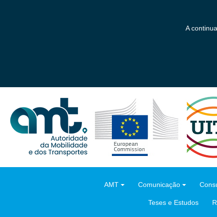
Saltar
para
o
A continu
conteúdo
principal
AMT
Comunicação
Consu
Teses e Estudos
R