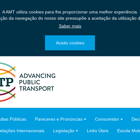
A AMT utiliza cookies para lhe proporcionar uma melhor experiência.
ação da navegação do nosso site pressupõe a aceitação da utilização d
Saber mais
Aceito cookies
ltas Públicas
Pareceres e Pronúncias
Consumidor
Dec
elações Internacionais
Legislação
Links Úteis
Escola Mobi