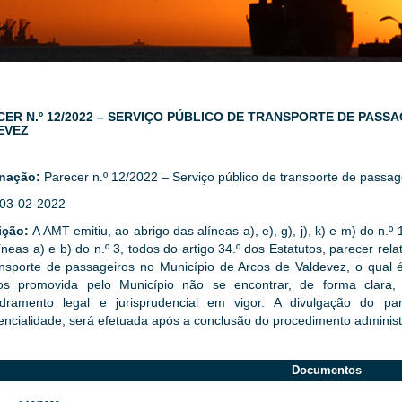
ER N.º 12/2022 – SERVIÇO PÚBLICO DE TRANSPORTE DE PASS
EVEZ
nação:
Parecer n.º 12/2022 – Serviço público de transporte de passag
03-02-2022
ição:
A AMT emitiu, ao abrigo das alíneas a), e), g), j), k) e m) do n.º 1
íneas a) e b) do n.º 3, todos do artigo 34.º dos Estatutos, parecer rela
nsporte de passageiros no Município de Arcos de Valdevez, o qual é
ços promovida pelo Município não se encontrar, de forma clar
dramento legal e jurisprudencial em vigor. A divulgação do par
encialidade, será efetuada após a conclusão do procedimento administr
Documentos