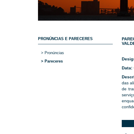
PRONÚNCIAS E PARECERES
PAREC
VALD
> Pronúncias
Desig
> Pareceres
Data:
Descr
das al
de tra
servi
enqua
confid