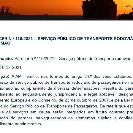
ER N.º 110/2021 – SERVIÇO PÚBLICO DE TRANSPORTE RODOVI
IMÃO
nação:
Parecer n.º 110/2021 – Serviço público de transporte rodoviár
10-12-2021
ição:
A AMT emitiu, nos termos do artigo 34.º dos seus Estatutos,
são de serviço público de transporte rodoviário de passageiros no mu
cionado ao cumprimento de diversas determinações. Resulta do pa
dimento ao enquadramento jurisprudencial e legal aplicável, desi
ento Europeu e do Conselho, de 23 de outubro de 2007, e pela Lei 
co do Serviço Público de Transporte de Passageiros. De referir que e
ue os serviços em causa serão integrados em futuro contrato pr
gação do parecer, salvaguardados os elementos sujeitos a confid
imento administrativo.