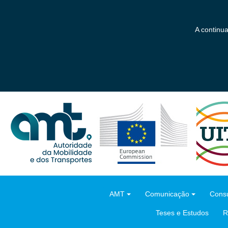
Saltar
para
o
A continu
conteúdo
principal
AMT
Comunicação
Consu
Teses e Estudos
R