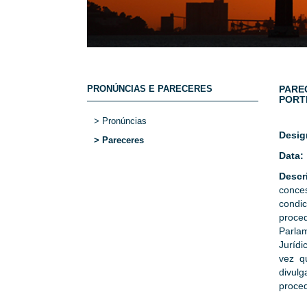
PRONÚNCIAS E PARECERES
PAREC
PORT
> Pronúncias
Desig
> Pareceres
Data:
Descr
conces
condi
proce
Parlam
Jurídi
vez q
divul
proced