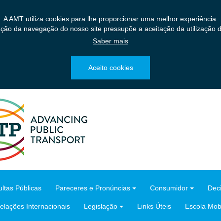
A AMT utiliza cookies para lhe proporcionar uma melhor experiência.
ação da navegação do nosso site pressupõe a aceitação da utilização d
Saber mais
Aceito cookies
ltas Públicas
Pareceres e Pronúncias
Consumidor
Dec
elações Internacionais
Legislação
Links Úteis
Escola Mobi