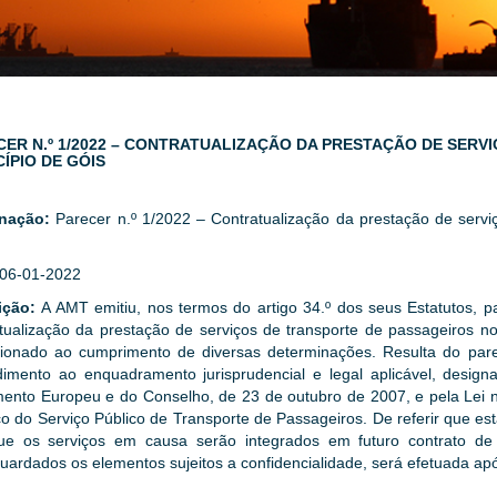
CER N.º 1/2022 – CONTRATUALIZAÇÃO DA PRESTAÇÃO DE SERV
ÍPIO DE GÓIS
gnação:
Parecer n.º 1/2022 – Contratualização da prestação de servi
06-01-2022
ição:
A AMT emitiu, nos termos do artigo 34.º dos seus Estatutos, p
tualização da prestação de serviços de transporte de passageiros no
cionado ao cumprimento de diversas determinações. Resulta do pa
dimento ao enquadramento jurisprudencial e legal aplicável, desi
ento Europeu e do Conselho, de 23 de outubro de 2007, e pela Lei 
co do Serviço Público de Transporte de Passageiros. De referir que e
ue os serviços em causa serão integrados em futuro contrato de â
uardados os elementos sujeitos a confidencialidade, será efetuada ap