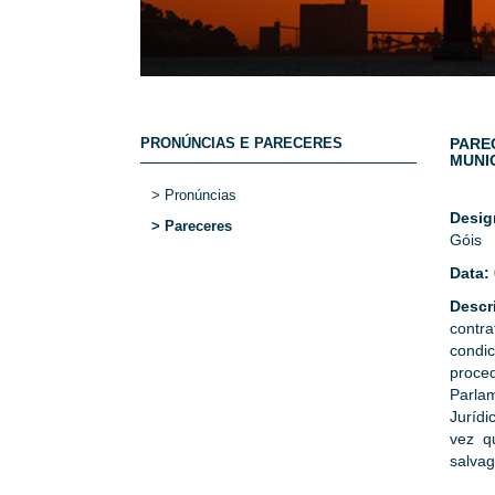
PRONÚNCIAS E PARECERES
PARE
MUNIC
> Pronúncias
Desi
> Pareceres
Góis
Data:
Descr
contra
condi
proce
Parlam
Jurídi
vez q
salvag