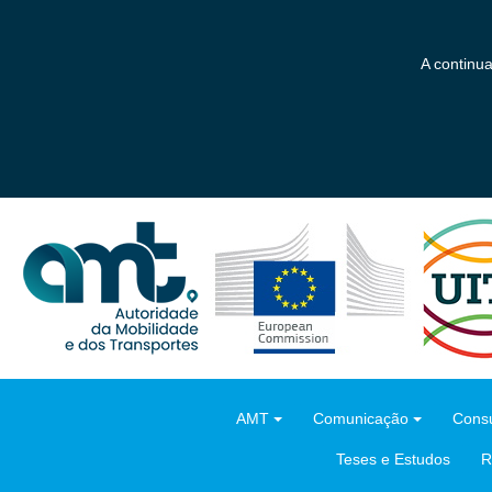
Saltar
para
o
A continu
conteúdo
principal
AMT
Comunicação
Consu
Teses e Estudos
R