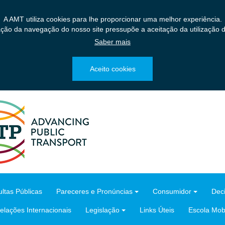
A AMT utiliza cookies para lhe proporcionar uma melhor experiência.
ação da navegação do nosso site pressupõe a aceitação da utilização d
Saber mais
Aceito cookies
ltas Públicas
Pareceres e Pronúncias
Consumidor
Dec
elações Internacionais
Legislação
Links Úteis
Escola Mobi