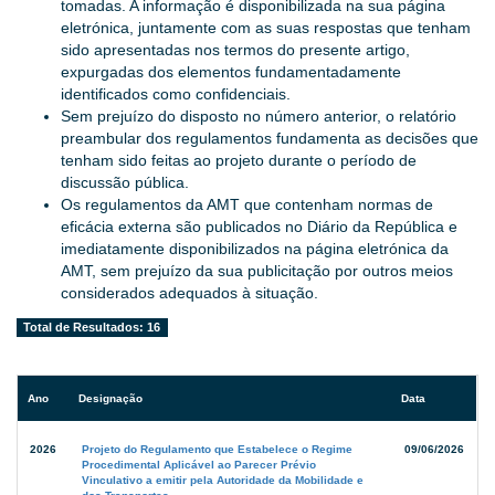
tomadas. A informação é disponibilizada na sua página
eletrónica, juntamente com as suas respostas que tenham
sido apresentadas nos termos do presente artigo,
expurgadas dos elementos fundamentadamente
identificados como confidenciais.
Sem prejuízo do disposto no número anterior, o relatório
preambular dos regulamentos fundamenta as decisões que
tenham sido feitas ao projeto durante o período de
discussão pública.
Os regulamentos da AMT que contenham normas de
eficácia externa são publicados no Diário da República e
imediatamente disponibilizados na página eletrónica da
AMT, sem prejuízo da sua publicitação por outros meios
considerados adequados à situação.
Total de Resultados: 16
Ano
Designação
Data
Consulta
2026
Projeto do Regulamento que Estabelece o Regime
09/06/2026
Pública
Procedimental Aplicável ao Parecer Prévio
Vinculativo a emitir pela Autoridade da Mobilidade e