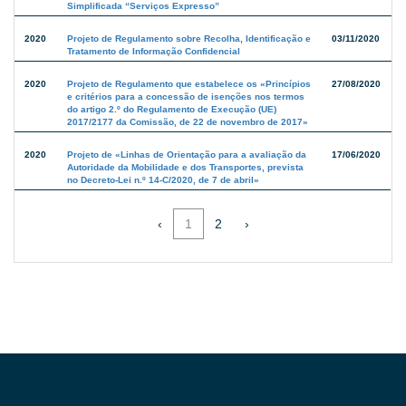
Simplificada “Serviços Expresso”
2020
Projeto de Regulamento sobre Recolha, Identificação e
03/11/2020
Tratamento de Informação Confidencial
2020
Projeto de Regulamento que estabelece os «Princípios
27/08/2020
e critérios para a concessão de isenções nos termos
do artigo 2.º do Regulamento de Execução (UE)
2017/2177 da Comissão, de 22 de novembro de 2017»
2020
Projeto de «Linhas de Orientação para a avaliação da
17/06/2020
Autoridade da Mobilidade e dos Transportes, prevista
no Decreto-Lei n.º 14-C/2020, de 7 de abril»
‹
1
2
›