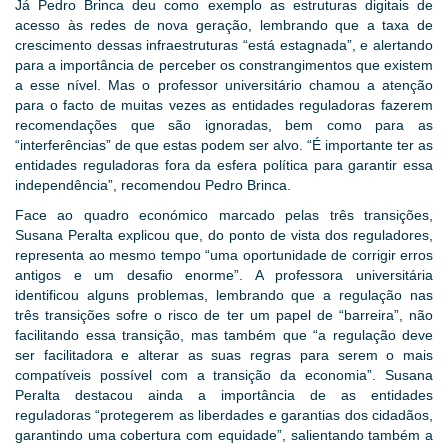
Já Pedro Brinca deu como exemplo as estruturas digitais de
acesso às redes de nova geração, lembrando que a taxa de
crescimento dessas infraestruturas “está estagnada”, e alertando
para a importância de perceber os constrangimentos que existem
a esse nível. Mas o professor universitário chamou a atenção
para o facto de muitas vezes as entidades reguladoras fazerem
recomendações que são ignoradas, bem como para as
“interferências” de que estas podem ser alvo. “É importante ter as
entidades reguladoras fora da esfera política para garantir essa
independência”, recomendou Pedro Brinca.
Face ao quadro económico marcado pelas três transições,
Susana Peralta explicou que, do ponto de vista dos reguladores,
representa ao mesmo tempo “uma oportunidade de corrigir erros
antigos e um desafio enorme”. A professora universitária
identificou alguns problemas, lembrando que a regulação nas
três transições sofre o risco de ter um papel de “barreira”, não
facilitando essa transição, mas também que “a regulação deve
ser facilitadora e alterar as suas regras para serem o mais
compatíveis possível com a transição da economia”. Susana
Peralta destacou ainda a importância de as entidades
reguladoras “protegerem as liberdades e garantias dos cidadãos,
garantindo uma cobertura com equidade”, salientando também a