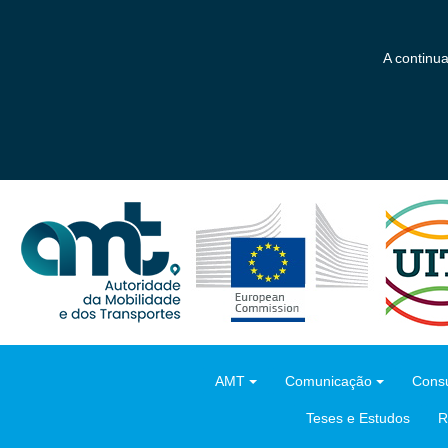
Saltar
para
o
A continu
conteúdo
principal
AMT
Comunicação
Consu
Teses e Estudos
R