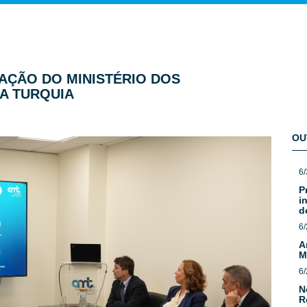
GAÇÃO DO MINISTÉRIO DOS
A TURQUIA
OU
6/
P
i
d
6/
A
M
6/
N
R