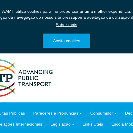
A AMT utiliza cookies para lhe proporcionar uma melhor experiência.
ação da navegação do nosso site pressupõe a aceitação da utilização d
Saber mais
Aceito cookies
ltas Públicas
Pareceres e Pronúncias
Consumidor
Dec
elações Internacionais
Legislação
Links Úteis
Escola Mobi