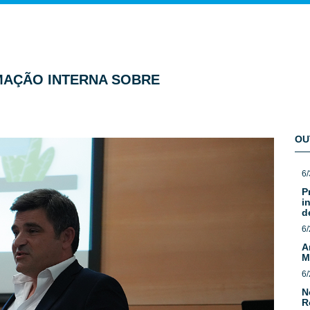
AÇÃO INTERNA SOBRE
OU
6/
P
i
d
6/
A
M
6/
N
R