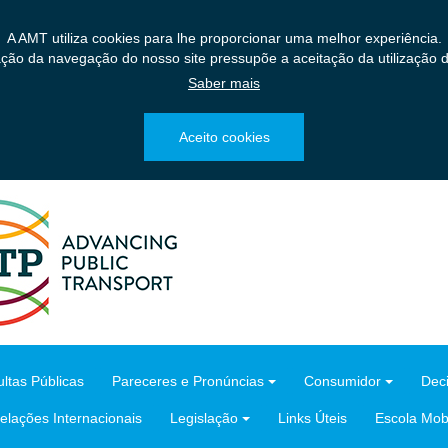
A AMT utiliza cookies para lhe proporcionar uma melhor experiência.
ação da navegação do nosso site pressupõe a aceitação da utilização d
Saber mais
Aceito cookies
ltas Públicas
Pareceres e Pronúncias
Consumidor
Dec
elações Internacionais
Legislação
Links Úteis
Escola Mobi