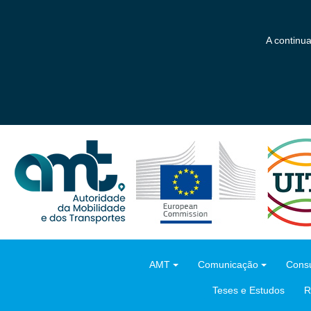
Saltar
para
o
A continu
conteúdo
principal
AMT
Comunicação
Consu
Teses e Estudos
R