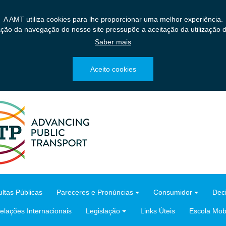
A AMT utiliza cookies para lhe proporcionar uma melhor experiência.
ação da navegação do nosso site pressupõe a aceitação da utilização d
Saber mais
Aceito cookies
ltas Públicas
Pareceres e Pronúncias
Consumidor
Dec
elações Internacionais
Legislação
Links Úteis
Escola Mobi