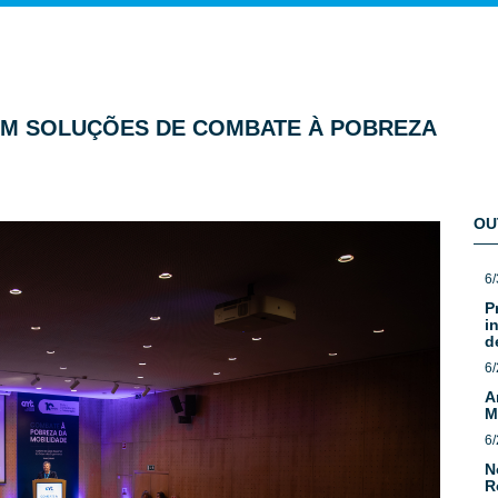
M SOLUÇÕES DE COMBATE À POBREZA
OU
6/
P
i
d
6/
A
M
6/
N
R