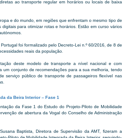
iretas ao transporte regular em horários ou locais de baixa
uropa e do mundo, em regiões que enfrentam o mesmo tipo de
 digitais para otimizar rotas e horários. Estão em curso vários
s autónomos.
rtugal foi formalizado pelo Decreto-Lei n.º 60/2016, de 8 de
ecessidades reais da população.
tação deste modelo de transporte a nível nacional e com
la um conjunto de recomendações para a sua melhoria, tendo
 serviço público de transporte de passageiros flexível nas
as.
da da Beira Interior – Fase 1
ntação da Fase 1 do Estudo do Projeto-Piloto de Mobilidade
tervenção de abertura da Vogal do Conselho de Administração
Susana Baptista, Diretora de Supervisão da AMT, fizeram a
to-Piloto de Mobilidade Integrada da Beira Interior, seguindo-