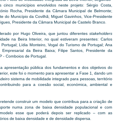
inco municípios envolvidos neste projeto: Sérgio Costa,
tónio Rocha, Presidente da Câmara Municipal de Belmonte;
te do Município da Covilhã; Miguel Gavinhos, Vice-Presidente
gues, Presidente da Câmara Municipal de Castelo Branco.
derado por Hugo Oliveira, que juntou diferentes
stakeholders
ade na Beira Interior, no qual estiveram presentes: Carlos
 Portugal; Lídia Monteiro, Vogal do Turismo de Portugal; Ana
 Empresarial da Beira Baixa; Filipe Santos, Presidente da
CP - Comboios de Portugal.
 a apresentação pública dos fundamentos e dos objetivos do
nterior, este foi o momento para apresentar a Fase 1, dando um
eiro sistema de mobilidade integrado para pessoas, território
ontribuindo para a coesão social, económica, ambiental e
pretende construir um modelo que contribua para a criação de
ansporte numa zona de baixa densidade populacional e com
 modelo esse que poderá depois ser replicado – com as
tórios de baixa densidade e de densidade dispersa.