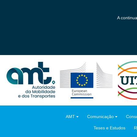
Saltar
para
o
A continu
conteúdo
principal
AMT
Comunicação
Consu
Teses e Estudos
R