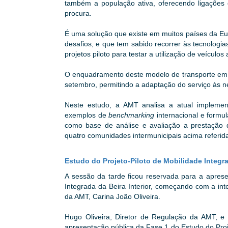
também a população ativa, oferecendo ligações d
procura.
É uma solução que existe em muitos países da E
desafios, e que tem sabido recorrer às tecnologias
projetos piloto para testar a utilização de veículo
O enquadramento deste modelo de transporte em Po
setembro, permitindo a adaptação do serviço às n
Neste estudo, a AMT analisa a atual implemen
exemplos de
benchmarking
internacional e formu
como base de análise e avaliação a prestação de
quatro comunidades intermunicipais acima referid
Estudo do Projeto-Piloto de Mobilidade Integra
A sessão da tarde ficou reservada para a aprese
Integrada da Beira Interior, começando com a in
da AMT, Carina João Oliveira.
Hugo Oliveira, Diretor de Regulação da AMT, e 
apresentação pública da Fase 1 do Estudo do Proje