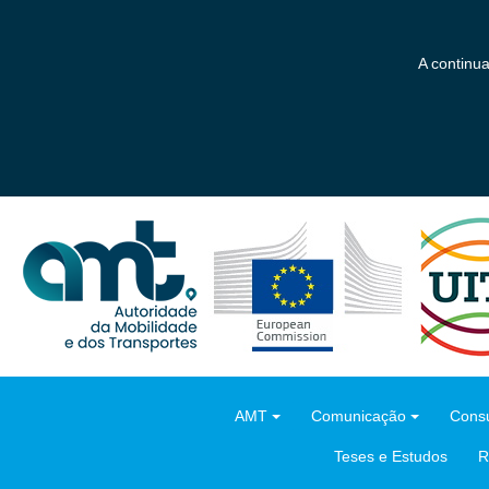
Saltar
para
o
A continu
conteúdo
principal
AMT
Comunicação
Consu
Teses e Estudos
R