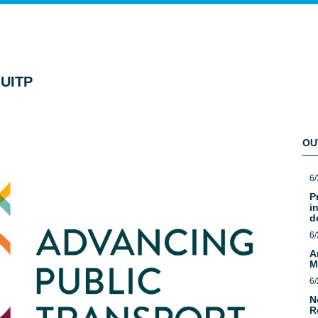
UITP
OU
6/
P
i
d
6/
A
M
6/
N
R