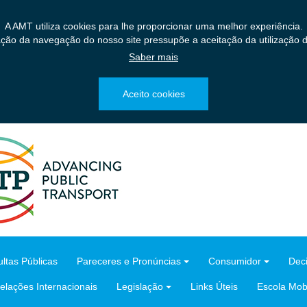
A AMT utiliza cookies para lhe proporcionar uma melhor experiência.
ação da navegação do nosso site pressupõe a aceitação da utilização d
Saber mais
Aceito cookies
ltas Públicas
Pareceres e Pronúncias
Consumidor
Dec
elações Internacionais
Legislação
Links Úteis
Escola Mobi