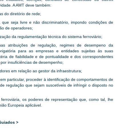
tividade. A AMT deve também:
s do diretório de rede;
 que seja livre e não discriminatório, impondo condições de
ão de operadores;
zação da regulamentação técnica do sistema ferroviário;
suas atribuições de regulação, regimes de desempeno da
brigatória para as empresas e entidades sujeitas às suas
téria de fiabilidade e de pontualidade e dos correspondentes
 por insuficiências de desempenho;
dores em relação ao gestor da infraestrutura;
 em particular, proceder à identificação de comportamentos de
e regulação que sejam suscetíveis de infringir o disposto no
 ferroviária, os poderes de representação que, como tal, lhe
ião Europeia aplicável.
Guiados >