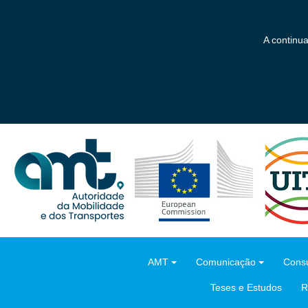
Saltar
para
o
A continu
conteúdo
principal
AMT
Comunicação
Consu
Teses e Estudos
R