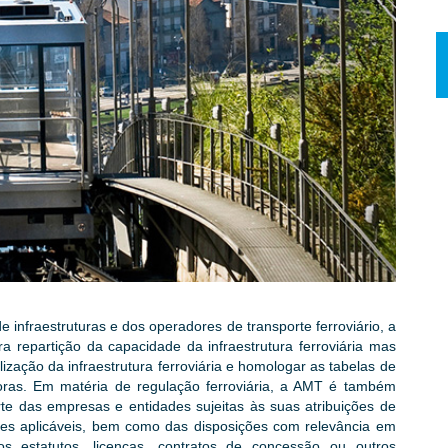
e infraestruturas e dos operadores de transporte ferroviário, a
ra repartição da capacidade da infraestrutura ferroviária mas
lização da infraestrutura ferroviária e homologar as tabelas de
toras. Em matéria de regulação ferroviária, a AMT é também
rte das empresas e entidades sujeitas às suas atribuições de
res aplicáveis, bem como das disposições com relevância em
os estatutos, licenças, contratos de concessão ou outros