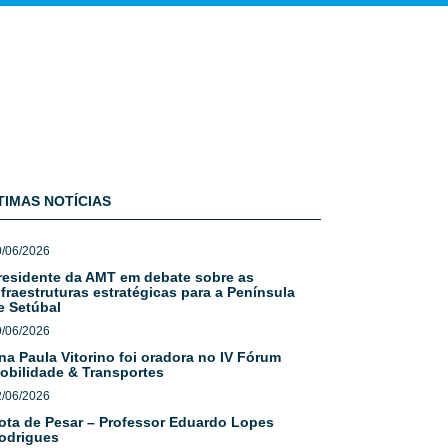
TIMAS NOTÍCIAS
0/06/2026
residente da AMT em debate sobre as
nfraestruturas estratégicas para a Península
e Setúbal
9/06/2026
na Paula Vitorino foi oradora no IV Fórum
obilidade & Transportes
2/06/2026
ota de Pesar – Professor Eduardo Lopes
odrigues