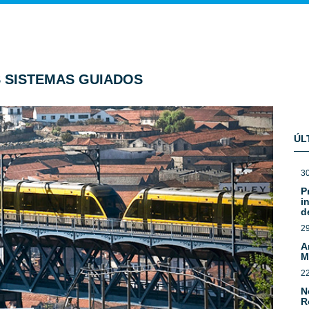
 SISTEMAS GUIADOS
ÚL
3
P
i
d
2
A
M
2
N
R