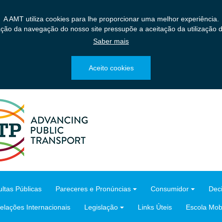
A AMT utiliza cookies para lhe proporcionar uma melhor experiência.
ação da navegação do nosso site pressupõe a aceitação da utilização d
Saber mais
Aceito cookies
ltas Públicas
Pareceres e Pronúncias
Consumidor
Dec
elações Internacionais
Legislação
Links Úteis
Escola Mobi