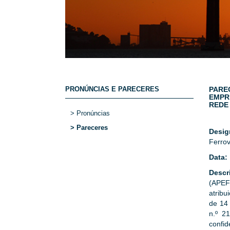
PRONÚNCIAS E PARECERES
PARE
EMPRE
REDE 
> Pronúncias
> Pareceres
Desi
Ferrov
Data:
Descr
(APEF
atribu
de 14 
n.º 2
confid