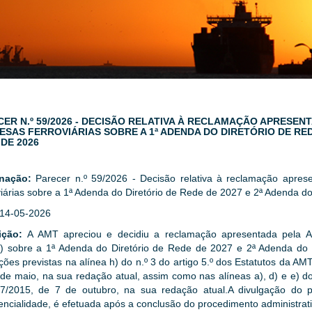
CER N.º 59/2026 - DECISÃO RELATIVA À RECLAMAÇÃO APRESE
SAS FERROVIÁRIAS SOBRE A 1ª ADENDA DO DIRETÓRIO DE REDE
DE 2026
gnação:
Parecer n.º 59/2026 - Decisão relativa à reclamação apre
iárias sobre a 1ª Adenda do Diretório de Rede de 2027 e 2ª Adenda d
14-05-2026
ição:
A AMT apreciou e decidiu a reclamação apresentada pela A
) sobre a 1ª Adenda do Diretório de Rede de 2027 e 2ª Adenda do
ições previstas na alínea h) do n.º 3 do artigo 5.º dos Estatutos da 
de maio, na sua redação atual, assim como nas alíneas a), d) e e) do 
17/2015, de 7 de outubro, na sua redação atual.A divulgação do p
encialidade, é efetuada após a conclusão do procedimento administrati