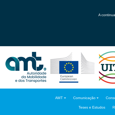
Saltar
para
o
A continu
conteúdo
principal
AMT
Comunicação
Consu
Teses e Estudos
R