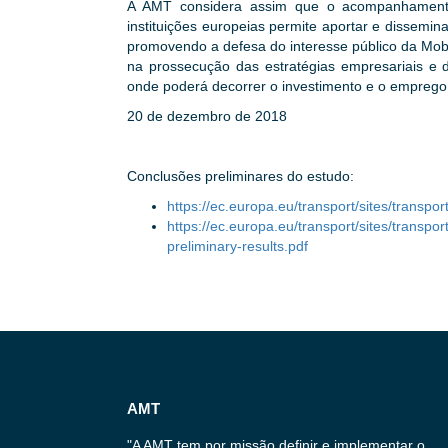
A AMT considera assim que o acompanhamento p
instituições europeias permite aportar e dissemin
promovendo a defesa do interesse público da Mobil
na prossecução das estratégias empresariais e d
onde poderá decorrer o investimento e o emprego
20 de dezembro de 2018
Conclusões preliminares do estudo:
https://ec.europa.eu/transport/sites/transpor
https://ec.europa.eu/transport/sites/transpor
preliminary-results.pdf
AMT
"A AMT tem por missão definir e implementar o