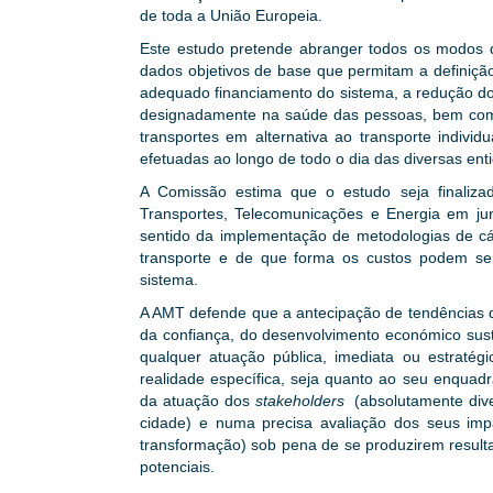
de toda a União Europeia.
Este estudo pretende abranger todos os modos 
dados objetivos de base que permitam a definição
adequado financiamento do sistema, a redução do
designadamente na saúde das pessoas, bem como
transportes em alternativa ao transporte indivi
efetuadas ao longo de todo o dia das diversas ent
A Comissão estima que o estudo seja finali
Transportes, Telecomunicações e Energia em ju
sentido da implementação de metodologias de cál
transporte e de que forma os custos podem se
sistema.
A AMT defende que a antecipação de tendências d
da confiança, do desenvolvimento económico sust
qualquer atuação pública, imediata ou estraté
realidade específica, seja quanto ao seu enquad
da atuação dos
stakeholders
(absolutamente dive
cidade) e numa precisa avaliação dos seus impac
transformação) sob pena de se produzirem result
potenciais.