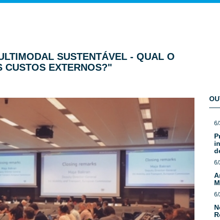
LTIMODAL SUSTENTÁVEL - QUAL O
S CUSTOS EXTERNOS?"
OU
6/
P
i
d
6/
A
M
6/
N
R