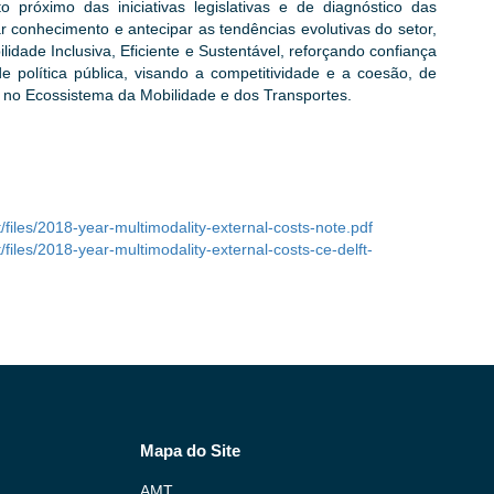
róximo das iniciativas legislativas e de diagnóstico das
ar conhecimento e antecipar as tendências evolutivas do setor,
idade Inclusiva, Eficiente e Sustentável, reforçando confiança
e política pública, visando a competitividade e a coesão, de
 no Ecossistema da Mobilidade e dos Transportes.
t/files/2018-year-multimodality-external-costs-note.pdf
t/files/2018-year-multimodality-external-costs-ce-delft-
Mapa do Site
AMT