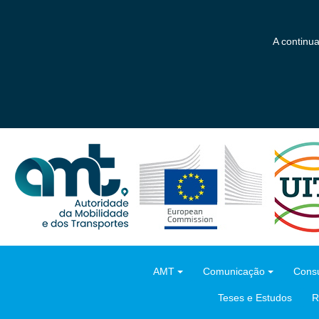
Saltar
para
o
A continu
conteúdo
principal
AMT
Comunicação
Consu
Teses e Estudos
R