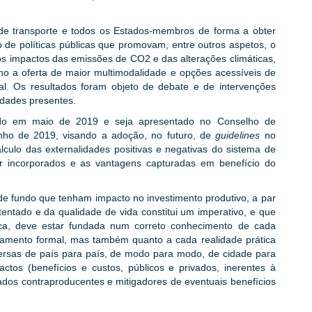
de transporte e todos os Estados-membros de forma a obter
 de políticas públicas que promovam, entre outros aspetos, o
s impactos das emissões de CO2 e das alterações climáticas,
 a oferta de maior multimodalidade e opções acessíveis de
dual. Os resultados foram objeto de debate e de intervenções
idades presentes.
zado em maio de 2019 e seja apresentado no Conselho de
nho de 2019, visando a adoção, no futuro, de
guidelines
no
culo das externalidades positivas e negativas do sistema de
r incorporados e as vantagens capturadas em benefício do
e fundo que tenham impacto no investimento produtivo, a par
entado e da qualidade de vida constitui um imperativo, e que
gica, deve estar fundada num correto conhecimento de cada
ramento formal, mas também quanto a cada realidade prática
rsas de país para país, de modo para modo, de cidade para
tos (benefícios e custos, públicos e privados, inerentes à
ados contraproducentes e mitigadores de eventuais benefícios