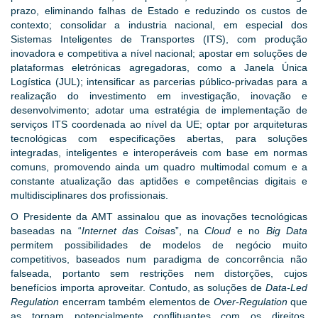
prazo, eliminando falhas de Estado e reduzindo os custos de
contexto; consolidar a industria nacional, em especial dos
Sistemas Inteligentes de Transportes (ITS), com produção
inovadora e competitiva a nível nacional; apostar em soluções de
plataformas eletrónicas agregadoras, como a Janela Única
Logística (JUL); intensificar as parcerias público-privadas para a
realização do investimento em investigação, inovação e
desenvolvimento; adotar uma estratégia de implementação de
serviços ITS coordenada ao nível da UE; optar por arquiteturas
tecnológicas com especificações abertas, para soluções
integradas, inteligentes e interoperáveis com base em normas
comuns, promovendo ainda um quadro multimodal comum e a
constante atualização das aptidões e competências digitais e
multidisciplinares dos profissionais.
O Presidente da AMT assinalou que as inovações tecnológicas
baseadas na “
Internet das Coisa
s”, na
Cloud
e no
Big Data
permitem possibilidades de modelos de negócio muito
competitivos, baseados num paradigma de concorrência não
falseada, portanto sem restrições nem distorções, cujos
benefícios importa aproveitar. Contudo, as soluções de
Data-Led
Regulation
encerram também elementos de
Over-Regulation
que
as tornam potencialmente conflituantes com os direitos,